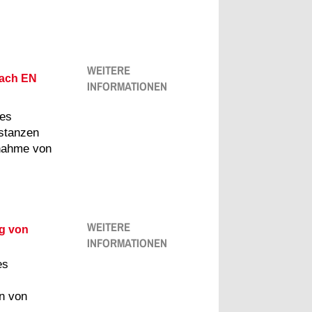
> S
> V
WEITERE
nach EN
INFORMATIONEN
tes
stanzen
fnahme von
WEITERE
ng von
INFORMATIONEN
es
n von