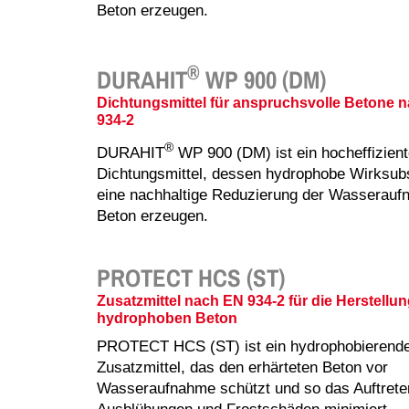
Beton erzeugen.
> PROTECT
> STABILISIERER
®
> VORMIOL®
DURAHIT
WP 900 (DM)
Dichtungsmittel für anspruchsvolle Betone 
934-2
®
DURAHIT
WP 900 (DM) ist ein hocheffizien
Dichtungsmittel, dessen hydrophobe Wirksub
eine nachhaltige Reduzierung der Wasserau
Beton erzeugen.
PROTECT HCS (ST)
Zusatzmittel nach EN 934-2 für die Herstellu
hydrophoben Beton
PROTECT HCS (ST) ist ein hydrophobierend
Zusatzmittel, das den erhärteten Beton vor
Wasseraufnahme schützt und so das Auftrete