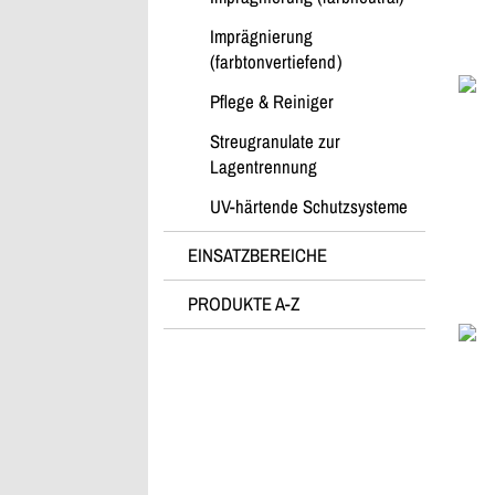
> Newsletter abonnieren
> Quellmittel
Imprägnierung
> Rheologie-Optimierer
(farbtonvertiefend)
> Schaumbildner
Pflege & Reiniger
> Schwindreduzierer
Streugranulate zur
> Spezialprodukte
Lagentrennung
> Stabilisierer
> Trenn- & Pflegemittel
UV-härtende Schutzsysteme
> Verzögerer
EINSATZBEREICHE
> Viskositätsmodifizierer
> Zusatzstoffe
PRODUKTE A-Z